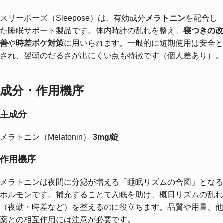
スリーポーズ（Sleepose）は、有効成分
メラトニン
を配合し
た睡眠サポート製品です。体内時計の乱れを整え、
寝つきの改
善
や
時差ボケ対策
に用いられます。一般的に短期使用は安全と
され、翌朝のだるさが出にくい点も特徴です（個人差あり）。
成分・作用機序
主成分
メラトニン（Melatonin）
3mg/錠
作用機序
メラトニンは夜間に分泌が増える「睡眠リズムの合図」となる
ホルモンです。補充することで入眠を助け、概日リズムの乱れ
（夜勤・時差など）を整えるのに役立ちます。品質や用量、他
薬との相互作用には注意が必要です。