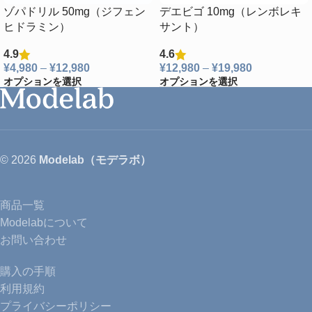
ゾパドリル 50mg（ジフェン
デエビゴ 10mg（レンボレキ
ヒドラミン）
サント）
4.9
4.6
¥
4,980
–
¥
12,980
¥
12,980
–
¥
19,980
オプションを選択
オプションを選択
© 2026
Modelab（モデラボ）
商品一覧
Modelabについて
お問い合わせ
購入の手順
利用規約
プライバシーポリシー