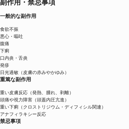
副作用・禁忌事項
一般的な副作用
食欲不振
悪心・嘔吐
腹痛
下痢
口内炎・舌炎
発疹
日光過敏（皮膚の赤みやかゆみ）
重篤な副作用
重い皮膚反応（発熱、腫れ、剥離）
頭痛や視力障害（頭蓋内圧亢進）
重い下痢（クロストリジウム・ディフィシル関連）
アナフィラキシー反応
禁忌事項