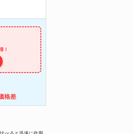
お得！
価格差
比べると迅速に作用