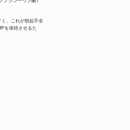
グアノシン一リン酸）
すく、これが勃起不全
MPを保持させるた