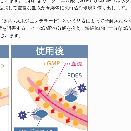
されます。これにより、グアニル酸（GTP）がcGMP（環状
が拡張して豊富な血液が海綿体に流れ込む環境を作り出します。
-5（5型ホスホジエステラーゼ）という酵素によって分解されや
素を阻害することでcGMPの分解を抑え、海綿体内に十分なcG
されます。