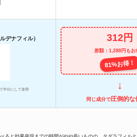
312円
ルデナフィル）
差額：1,288円も
81%お得！
↓
ーで半分にして使用
圧倒的な
同じ成分で
べると効果発現までの時間がやや長いものの、タダラフィルと