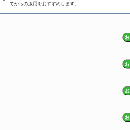
てからの服用をおすすめします。
お
お
お
お